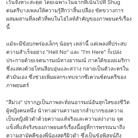
เว้นจังหวะสะดุด โดยเฉพาะในฉากที่เน้นไปที่ Shug
ดนตรีบางเพลงให้ความรู้สึกว่าสิ้นเปลือง ขัดขวางการ
ผสมผสานที่ลงตัวที่พบในไฮไลท์สำคัญของภาพยนตร์เรื่อง
นี้
แม้จะมีข้อบกพร่องเล็กๆ น้อยๆ เหล่านี้ แต่เพลงที่ประสบ
ความสำเร็จอย่าง "Hell No" และ "I'm Here" ก็เปล่ง
ประกายด้วยเจตนารมณ์ทางอารมณ์ ภาคใต้ของอเมริกา
ซึ่งแสดงด้วยโทนสีอบอุ่นและสว่าง กลายเป็นตัวละครใน
ตัวมันเอง ซึ่งช่วยเพิ่มผลกระทบจากซีเควนซ์ดนตรีของ
ภาพยนตร์
"สีม่วง" ปรากฏเป็นภาพสะท้อนอารมณ์อันสุกใสของชีวิต
ผู้หญิงคนหนึ่ง นำทางผ่านความยากลำบากของความ
เป็นหญิงผิวดำด้วยความแท้จริงและความสง่างาม จุด
แข็งที่แท้จริงของภาพยนตร์เรื่องนี้อยู่ที่การพรรณนาถึง
ความสามัคคีของพี่น้องสตรีผิวดำ ซึ่งเป็นข้อพิสูจน์ถึง