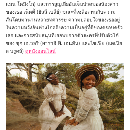
แมน โดมิงโก) และการสูญเสียอันเจ็บปวดของน้องสาว
ของเธอ เน็ตตี้ (ฮัลลี เบลีย์) ขณะที่เซลีอดทนกับความ
สันโดษมานานหลายทศวรรษ ความปลอบใจของเธออยู่
ในความหวังอันห่างไกลถึงความเป็นอยู่ที่ดีของครอบครัว
เธอ และการสนับสนุนที่เธอพบจากตัวละครที่ปรับตัวได้
ของ ชุก เอเวอรี่ (ทาราจิ พี. เฮนสัน) และโซเฟีย (แดเนีย
ล บรูคส์)
ดูหนังออนไลน์